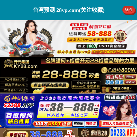
台湾预测 28vp.com(关注收藏)
咪牌