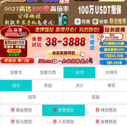
加拿大
加拿大西
台湾
比特币
组合
杀组
大小
单双
双项
双组
荐
鼎信预测
荐
至尊预测
荐
神测预测
荐
狂马预测
荐
人狂预测
荐
金蝉预测