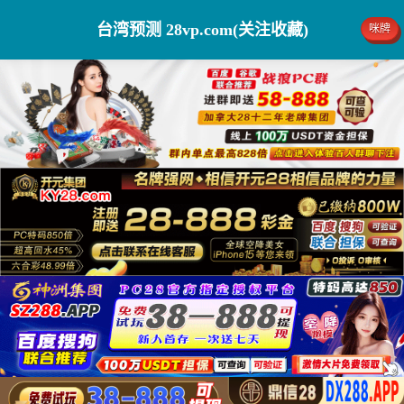
台湾预测 28vp.com(关注收藏)
咪牌