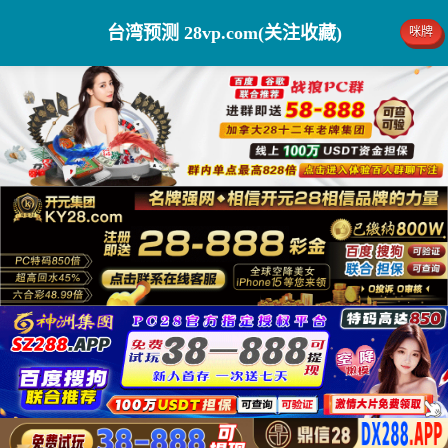
台湾预测 28vp.com(关注收藏)
咪牌