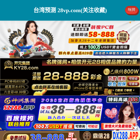
台湾预测 28vp.com(关注收藏)
咪牌