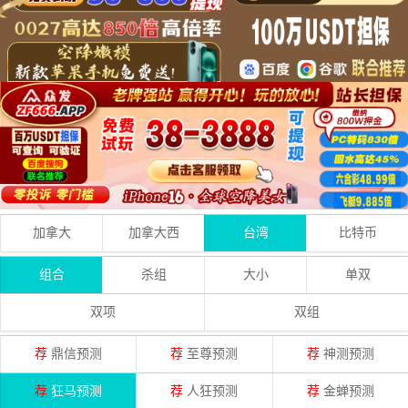
加拿大
加拿大西
台湾
比特币
组合
杀组
大小
单双
双项
双组
荐
鼎信预测
荐
至尊预测
荐
神测预测
荐
狂马预测
荐
人狂预测
荐
金蝉预测