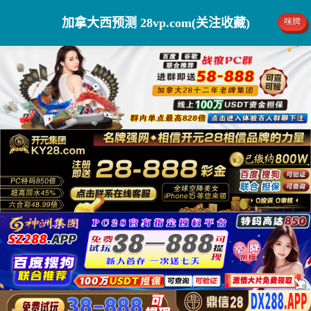
加拿大西预测 28vp.com(关注收藏)
咪牌